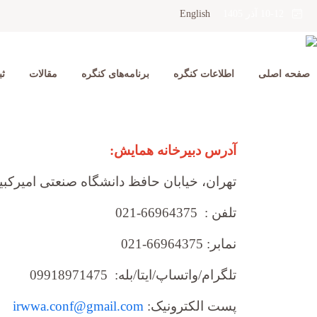
English
10-12 آذر 1405
صفحه اصلی
اطلاعات کنگره
برنامه‌های کنگره
مقالات
ثب
آدرس دبیرخانه همایش:
تهران، خیابان حافظ دانشگاه صنعتی امیرکبیر
تلفن : 66964375-021
نمابر: 66964375-021
تلگرام/واتساپ/ایتا/بله: 09918971475
پست الکترونیک:
irwwa.conf@gmail.com