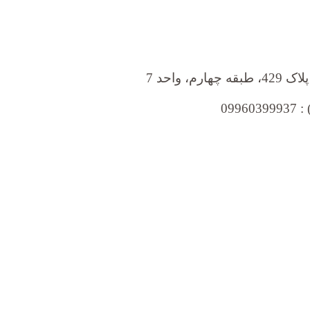
 واحد 7
09